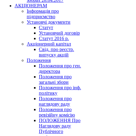
зборах 28.04.2017
АКЦІОНЕРАМ
Інформація про
підприємство
Установчі документи
Статут
Установчий договір
Статут 2016 р.
Акціонерний капітал
Свід. про реєстр.
випуску акцій
Положення
Положення про ген.
директора
Положення про
загальні збори
Положення про інф.
політику
Положення про
наглядову раду
Положення про
ревізійну комісію
ПОЛОЖЕННЯ Про
Наглядову раду
Публічного