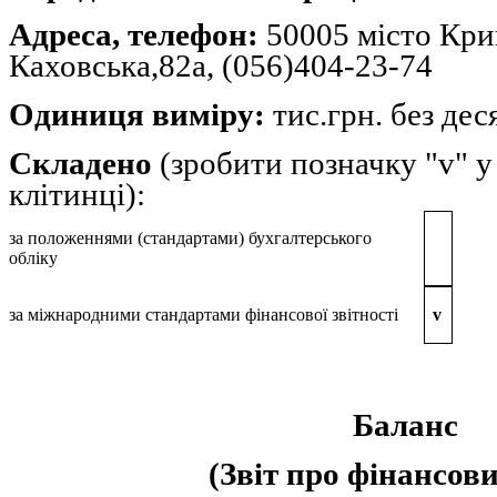
Адреса, телефон:
50005 мiсто Крив
Каховська,82а, (056)404-23-74
Одиниця виміру:
тис.грн. без дес
Складено
(зробити позначку "v" у
клітинці):
за положеннями (стандартами) бухгалтерського
обліку
за міжнародними стандартами фінансової звітності
v
Баланс
(Звіт про фінансови