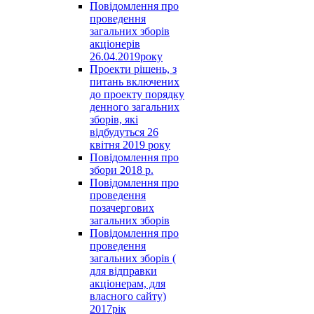
Повідомлення про
проведення
загальних зборів
акціонерів
26.04.2019року
Проекти рішень, з
питань включених
до проекту порядку
денного загальних
зборів, які
відбудуться 26
квітня 2019 року
Повідомлення про
збори 2018 р.
Повідомлення про
проведення
позачергових
загальних зборів
Повідомлення про
проведення
загальних зборів (
для відправки
акціонерам, для
власного сайту)
2017рік