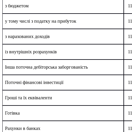
з бюджетом
1
у тому числі з податку на прибуток
1
з нарахованих доходів
1
із внутрішніх розрахунків
1
Інша поточна дебіторська заборгованість
1
Поточні фінансові інвестиції
1
Гроші та їх еквіваленти
1
Готівка
1
Рахунки в банках
1