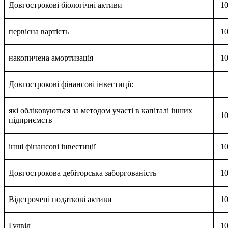
Довгострокові біологічні активи
1
первісна вартість
1
накопичена амортизація
1
Довгострокові фінансові інвестиції:
які обліковуються за методом участі в капіталі інших
1
підприємств
інші фінансові інвестиції
1
Довгострокова дебіторська заборгованість
1
Відстрочені податкові активи
1
Гудвіл
1