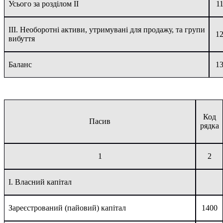
Усього за розділом II
1
III. Необоротні активи, утримувані для продажу, та групи
1
вибуття
Баланс
1
Код
Пасив
рядка
1
2
I. Власний капітал
Зареєстрований (пайовий) капітал
1400