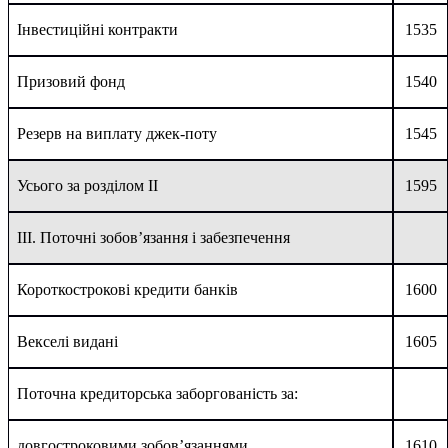
Інвестиційні контракти
1535
Призовий фонд
1540
Резерв на виплату джек-поту
1545
Усього за розділом II
1595
IІІ. Поточні зобов’язання і забезпечення
Короткострокові кредити банків
1600
Векселі видані
1605
Поточна кредиторська заборгованість за:
довгостроковими зобов’язаннями
1610