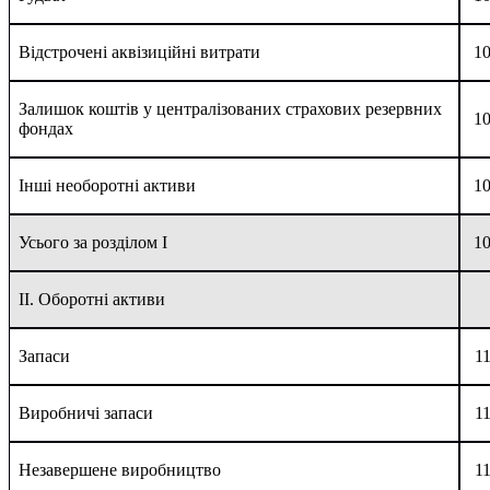
Відстрочені аквізиційні витрати
1
Залишок коштів у централізованих страхових резервних
1
фондах
Інші необоротні активи
1
Усього за розділом I
1
II. Оборотні активи
Запаси
1
Виробничі запаси
1
Незавершене виробництво
1