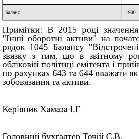
Баланс
1900
Примітки: В 2015 роцi значення
"Iншi оборотнi активи" на почат
рядок 1045 Балансу "Вiдстроченi
звязку з тим, що в звiтному ро
облiковiй полiтицi емiтента i при
по рахунках 643 та 644 вважати як
зобовязання та активи.
Керівник Хамаза I.Г
Головний бухгалтер Точiй С.В.