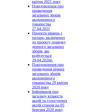
квітня 2021 року
Повідомлення про
проведення
загальних зборів
акціонерного
товариства
27.04.2021
Проекти рішень з
питань, включених
до проекту порядку
денного загальних
зборів, які
відбудуться
29.04.2020р.
Повідомлення про
проведення річних
загальних зборів
акціонерного
товариства 29 квітня
2020 року
Інформація про
загальну кількість
акцій та голосуючих
акцій станом на 05
березня 2020 року