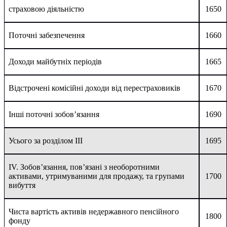
страховою діяльністю
1650
Поточні забезпечення
1660
Доходи майбутніх періодів
1665
Відстрочені комісійні доходи від перестраховиків
1670
Інші поточні зобов’язання
1690
Усього за розділом IІІ
1695
ІV. Зобов’язання, пов’язані з необоротними
активами, утримуваними для продажу, та групами
1700
вибуття
Чиста вартість активів недержавного пенсійного
1800
фонду