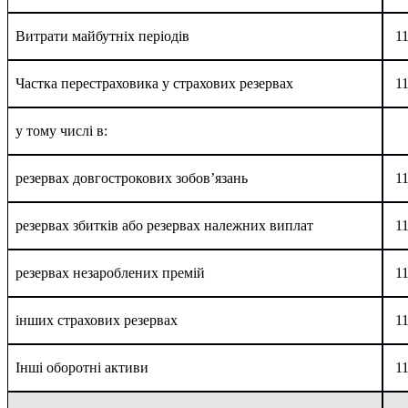
Витрати майбутніх періодів
1
Частка перестраховика у страхових резервах
1
у тому числі в:
резервах довгострокових зобов’язань
1
резервах збитків або резервах належних виплат
1
резервах незароблених премій
1
інших страхових резервах
1
Інші оборотні активи
1