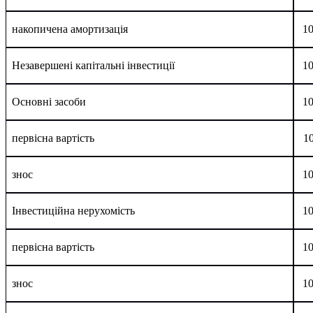
накопичена амортизація
1
Незавершені капітальні інвестиції
1
Основні засоби
1
первісна вартість
1
знос
1
Інвестиційна нерухомість
1
первісна вартість
1
знос
1