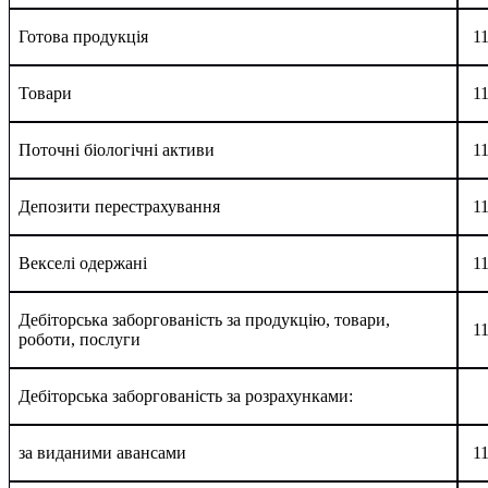
Готова продукція
1
Товари
1
Поточні біологічні активи
1
Депозити перестрахування
1
Векселі одержані
1
Дебіторська заборгованість за продукцію, товари,
1
роботи, послуги
Дебіторська заборгованість за розрахунками:
за виданими авансами
1